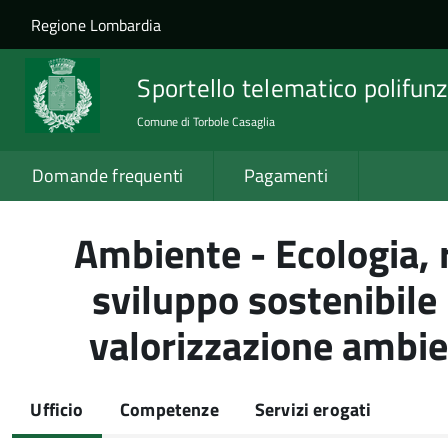
Salta al contenuto principale
Skip to site navigation
Regione Lombardia
Sportello telematico polifunz
Comune di Torbole Casaglia
Domande frequenti
Pagamenti
Ambiente - Ecologia, 
sviluppo sostenibile 
valorizzazione ambie
Ufficio
Competenze
Servizi erogati
(scheda