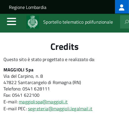
Log
Salta al contenuto principale
Skip to site navigation
Regione Lombardia
me
Sportello telematico polifunzionale
Credits
Questo sito è stato progettato e realizzato da:
MAGGIOLI Spa
Via del Carpino, n. 8
47822 Santarcangelo di Romagna (RN)
Telefono: 0541 628111
Fax: 0541 622100
E-mail:
maggiolispa@maggioli.it
E-mail PEC:
segreteria@maggioli.legalmail.it