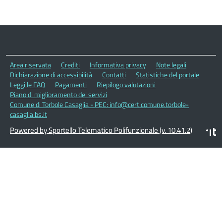
Area riservata
Crediti
Informativa privacy
Note legali
Dichiarazione di accessibilità
Contatti
Statistiche del portale
Leggi le FAQ
Pagamenti
Riepilogo valutazioni
Piano di miglioramento dei servizi
Comune di Torbole Casaglia - PEC: info@cert.comune.torbole-
casaglia.bs.it
Powered by Sportello Telematico Polifunzionale (v. 10.41.2)