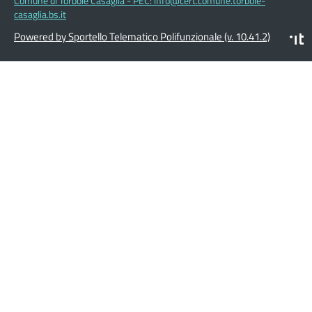
Comune di Torbole Casaglia - PEC: info@cert.comune.torbole-
casaglia.bs.it
Powered by Sportello Telematico Polifunzionale (v. 10.41.2)