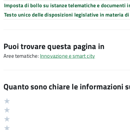
Imposta di bollo su istanze telematiche e documenti i
Testo unico delle disposizioni legislative in materia di 
Puoi trovare questa pagina in
Aree tematiche:
Innovazione e smart city
Quanto sono chiare le informazioni 
Valuta
Valutazione
5
Valuta
stelle
4
Valuta
su
stelle
3
Valuta