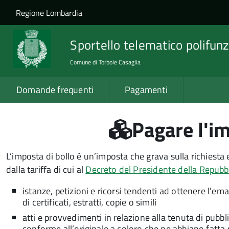
Salta al contenuto principale
Skip to site navigation
Regione Lombardia
Sportello telematico polifunz
Comune di Torbole Casaglia
Domande frequenti
Pagamenti
Pagare l'im
L’imposta di bollo è un’imposta che grava sulla richiesta e 
dalla tariffa di cui al
Decreto del Presidente della Repubb
istanze, petizioni e ricorsi tendenti ad ottenere l'e
di certificati, estratti, copie o simili
atti e provvedimenti in relazione alla tenuta di pubblic
conforme all’originale a coloro che ne abbiano fatta 